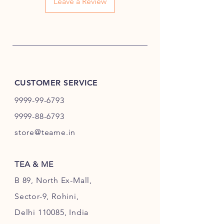
多様な抽出方法
– 工夫式・西
Leave a Review
洋式・伝統的な中国式でも楽
しめる
抽出方法のご提案:
◎ 工夫式（Gongfuスタイル）:
茶葉5g／お湯120ml
95〜100℃のお湯で5秒間洗茶
CUSTOMER SERVICE
（最初のお湯は捨てる）
10〜15秒抽出、回数ごとに時
9999-99-6793
間を延ばす
9999-88-6793
8回以上抽出可能、抽出ごとに
store@teame.in
風味の層が広がる
◎ 西洋式:
茶葉3g／お湯250ml
TEA & ME
95〜100℃で3〜5分抽出
B 89, North Ex-Mall,
最大3回まで抽出可能。お好み
により時間調整可
Sector-9, Rohini,
商品詳細:
Delhi 110085, India
種類:
熟成プーアル茶（生茶／