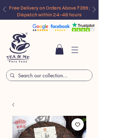
Free Delivery on Orders Above ₹399 ;
Dispatch within 24–48 hours