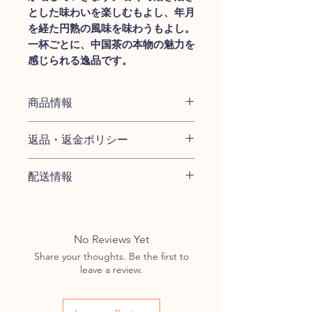
とした味わいを楽しむもよし、年月
を経た円熟の風味を味わうもよし。
一杯ごとに、中国茶の本物の魅力を
感じられる逸品です。
商品情報
主な特徴:
返品・返金ポリシー
本場・雲南省産
– 中国プーア
ル茶の中心地から厳選
商品が破損していた場合や、空の
配送情報
100gの圧縮茶餅
– 熟成や長期
小包、または商品が不足していた
保存に最適
場合は、商品到着当日中にご連絡
通常、ご注文の商品は1～2営業日
発酵・熟成茶
– 時間と共にま
ください。
以内に発送いたします。営業日に
ろやかさと深みが増す
は、祝日および日曜日は含まれま
No Reviews Yet
豊かな土の香り
– 複数回の抽
せん。
Share your thoughts. Be the first to
出で風味が変化
leave a review.
健康効果
– 消化促進・代謝サ
ポート・体調維持に