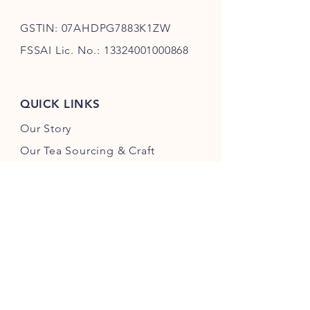
熟茶）
産地:
中国・雲南省
GSTIN: 07AHDPG7883K1ZW
内容量:
100g 圧縮茶餅
FSSAI Lic. No.:
13324001000868
風味:
土のような深い香り、な
めらかで奥行きある味わい
熟成:
時間と共に風味が向上
QUICK LINKS
保存方法:
高温・湿気・強い香
りを避け、冷暗所で保管
Our Story
Our Tea Sourcing & Craft
Tea Finder
Latest Offers
Loyalty Program
Corporate Gifting
Customer Reviews
Blog
FAQ