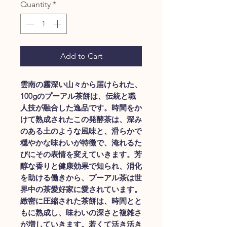
per
Quantity
*
100
Grams
Add to Cart
雲南の霧深い山々から届けられた、
100gのプーアル茶餅は、伝統と職
人技が融合した逸品です。時間をか
けて熟成されたこの発酵茶は、深み
のある土のような風味と、滑らかで
穏やかな味わいが特徴で、淹れるた
びにその表情を変えていきます。芳
醇な香りと健康効果で知られ、消化
を助ける働きから、プーアル茶は世
界中の茶愛好家に愛されています。
緻密に圧縮された茶餅は、時間とと
もに熟成し、味わいの深さと複雑さ
が増していきます。若くて活き活き